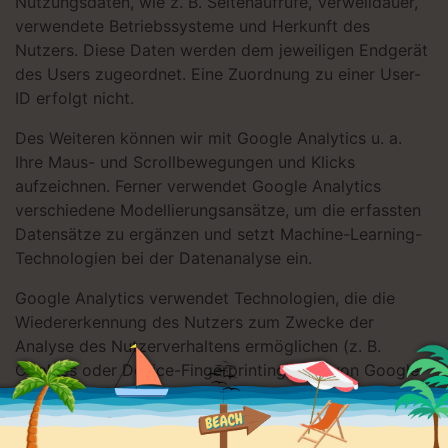
Nutzungsdaten, wie z. B. Seitenaufrufe, Verweildauer,
verwendete Betriebssysteme und Herkunft des
Nutzers. Diese Daten werden dem jeweiligen Endgerät
des Users zugeordnet. Eine Zuordnung zu einer User-
ID erfolgt nicht.
Des Weiteren können wir mit Google Analytics u. a.
Ihre Maus- und Scrollbewegungen und Klicks
aufzeichnen. Ferner verwendet Google Analytics
verschiedene Modellierungsansätze, um die erfassten
Datensätze zu ergänzen und setzt Machine-Learning-
Technologien bei der Datenanalyse ein.
Google Analytics verwendet Technologien, die die
Wiedererkennung des Nutzers zum Zwecke der
Analyse des Nutzerverhaltens ermöglichen (z. B.
Cookies oder Device-Fingerprinting). Die von Google
erfassten Informationen über die Benutzung dieser
Website werden in der Regel an einen Server von
Google in den USA übertragen und dort gespeichert.